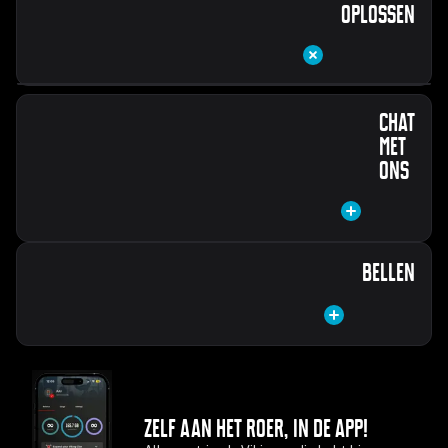
oplossen
Dit gaat meestal het snelst. Waar gaat je vraag over?
Chat
met
ons
Nieuw bij Mobile Vikings
Is er iets mis?
Onze chat is op dit moment niet beschikbaar, maar je kunt ons
Bellen
wel bereiken via het contactformulier.
Naar het contactformulier
Beheer je producten
Onze lijnen zijn op dit moment niet open, maar je kunt ons wel
bereiken via het contactformulier.
Zelf aan het roer, in de app!
Naar het contactformulier