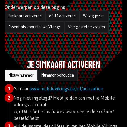
Onderwerpen op deze pagina
Simkaart activeren
eSIM activeren
Wijzig je sim
Essentials voor nieuwe Vikings
Veelgestelde vragen
Je simkaart activeren
Nieuw nummer
Nummer behouden
1
Ga naar
www.mobilevikings.be/nl/activation
.
2
Nog niet ingelogd? Meld je dan aan met je Mobile
Vikings-account.
Tip: Dit is het e-mailadres waarmee je de simkaart
besteld hebt.
3
Vul de laatste vier cijfers in van het Mobile Vikings