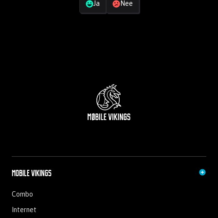
Via je
My Viking-account
kan je zien of je identificatie in orde is!
Ja
Nee
Ik kan niet inloggen.
Duidelijk!
Niet helemaal wat ik zocht
Hoe moet ik me identificeren voor mijn simkaart?
Duidelijk!
Niet helemaal wat ik zocht
Mobile Vikings
Combo
Internet