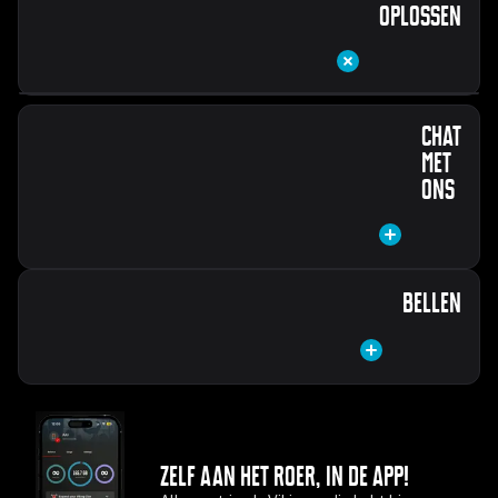
oplossen
Dit gaat meestal het snelst. Waar gaat je vraag over?
Chat
met
ons
Nieuw bij Mobile Vikings
Is er iets mis?
Onze chat is op dit moment niet beschikbaar, maar je kunt ons
Bellen
wel bereiken via het contactformulier.
Naar het contactformulier
Beheer je producten
Onze lijnen zijn op dit moment niet open, maar je kunt ons wel
bereiken via het contactformulier.
Zelf aan het roer, in de app!
Naar het contactformulier