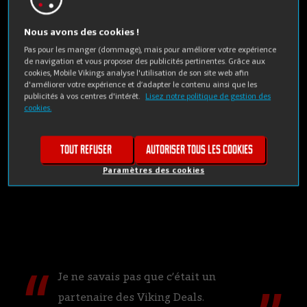
au plug-in !
Nous avons des cookies !
décembre 22, 2021
Pas pour les manger (dommage), mais pour améliorer votre expérience
de navigation et vous proposer des publicités pertinentes. Grâce aux
cookies, Mobile Vikings analyse l'utilisation de son site web afin
d'améliorer votre expérience et d’adapter le contenu ainsi que les
publicités à vos centres d'intérêt.
Lisez notre politique de gestion des
cookies.
J’ai oublié de passer par les Viking
Tout refuser
Autoriser tous les cookies
Deals.
Paramètres des cookies
Je ne savais pas que c’était un
partenaire des Viking Deals.