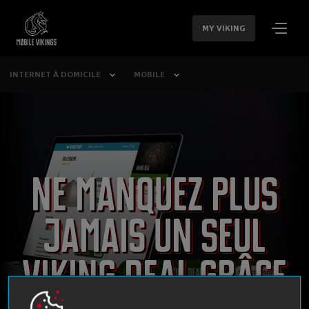
SAUTER LA
NAVIGATION
MY VIKING
INTERNET À DOMICILE
MOBILE
Ne manquez plus
jamais un seul
Viking Deal grâce