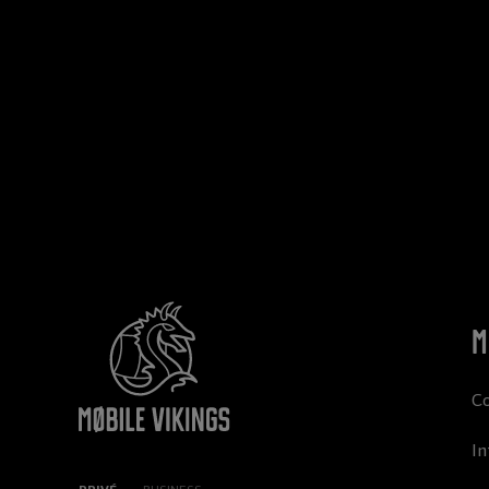
M
C
In