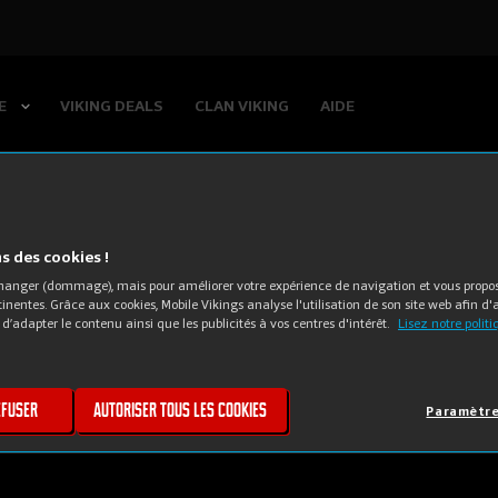
E
VIKING DEALS
CLAN VIKING
AIDE
 des cookies !
 manger (dommage), mais pour améliorer votre expérience de navigation et vous propo
rtinentes. Grâce aux cookies, Mobile Vikings analyse l'utilisation de son site web afin d'
 d’adapter le contenu ainsi que les publicités à vos centres d'intérêt.
Lisez notre polit
efuser
Autoriser tous les cookies
Paramètre