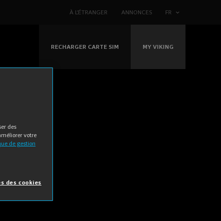
À L’ÉTRANGER
ANNONCES
FR
RECHARGER CARTE SIM
MY VIKING
ser des
améliorer votre
ique de gestion
s des cookies