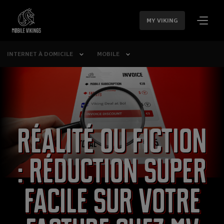
SAUTER LA
NAVIGATION
MY VIKING
INTERNET À DOMICILE
MOBILE
Réalité ou fiction
: réduction super
facile sur votre