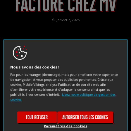
facture chez MV
janvier 7, 2025
Vous l'avez sans doute déjà entendu : « Chez Mobile Vikings,
vous gagnez facilement des points pour réduire votre
facture chaque mois ». Trop beau pour être vrai ? Pas du tout.
Nous avons des cookies !
Nous nous penchons sur les Points Viking, comment les
Pas pour les manger (dommage), mais pour améliorer votre expérience
de navigation et vous proposer des publicités pertinentes. Grâce aux
gagner et comment ils vous permettent de bénéficier d'une
cookies, Mobile Vikings analyse l'utilisation de son site web afin
réduction chaque mois.
d'améliorer votre expérience et d’adapter le contenu ainsi que les
publicités à vos centres d'intérêt.
Lisez notre politique de gestion des
cookies.
Les Points Vikings,
qu'est-ce que c'est ?
🤔
Tout refuser
Autoriser tous les cookies
Chez Mobile Vikings, nous trouvons que vous ne méritez pas
Paramètres des cookies
seulement la meilleure expérience, mais aussi les meilleures