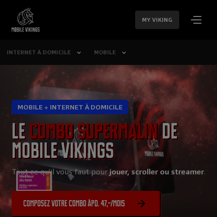
SAUTER LA
NAVIGATION
MY VIKING
INTERNET À DOMICILE
MOBILE
MOBILE + INTERNET À DOMICILE
Le
combo supermalin
de
Mobile Vikings
Tout ce qu’il vous faut pour
jouer, scroller ou streamer
.
Composez votre combo àpd. 47,-/mois