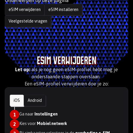
Onderwerpen op deze pagina
eSIM verwijderen
eSIM installeren
Veelgestelde vragen
eSIM verwijderen
Let op:
als je nog geen eSIM-profiel hebt mag je
onderstaande stappen overslaan.
Een eSIM-profiel verwijderen doe je zo:
iOS
Android
Ga naar
Instellingen
1
Kies voor
Mobiel netwerk
2