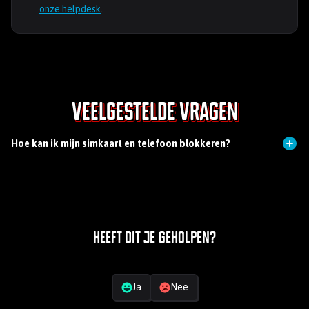
onze helpdesk
.
Veelgestelde vragen
Hoe kan ik mijn simkaart en telefoon blokkeren?
Neem een kijkje op
deze pagina
. Hier vind je alle info over het
blokkeren en terugvinden van je simkaart of toestel.
Hoe kan ik mijn simkaart en telefoon blokkeren?
Duidelijk!
Niet helemaal wat ik zocht
Heeft dit je geholpen?
Jouw feedback
Ja
Nee