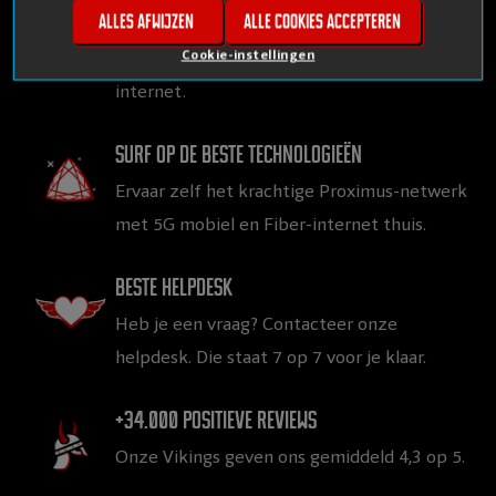
Alles afwijzen
Alle cookies accepteren
Gegarandeerd topkwaliteit aan
vlijmscherpe prijzen, voor mobiel en thuis
Cookie-instellingen
internet.
Surf op de beste technologieën
Ervaar zelf het krachtige Proximus-netwerk
met 5G mobiel en Fiber-internet thuis.
Beste helpdesk
Heb je een vraag? Contacteer onze
helpdesk. Die staat 7 op 7 voor je klaar.
+34.000 positieve reviews
Onze Vikings geven ons gemiddeld 4,3 op 5.