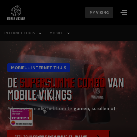
SLA
NAVIGATIE
MY VIKING
OVER
INTERNET THUIS
MOBIEL
MOBIEL + INTERNET THUIS
De
superslimme combo
van
Mobile Vikings
Alles wat je nodig hebt om te
gamen, scrollen of
streamen
.