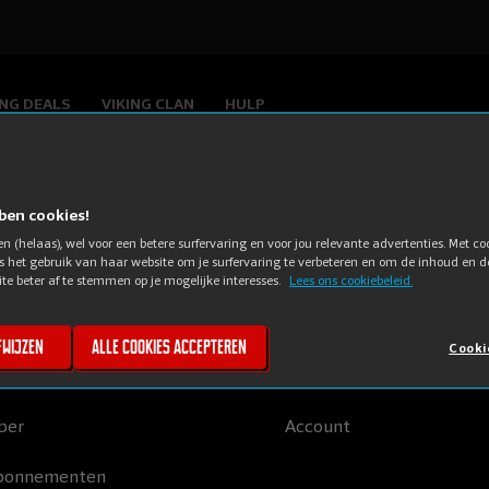
ING DEALS
VIKING CLAN
HULP
bben cookies!
en (helaas), wel voor een betere surfervaring en voor jou relevante advertenties. Met co
obile Vikings
My Viking
s het gebruik van haar website om je surfervaring te verbeteren en om de inhoud en d
te beter af te stemmen op je mogelijke interesses.
Lees ons cookiebeleid.
ombo
Mijn simkaarten
fwijzen
Alle cookies accepteren
Cooki
ternet
Vikingpunten
ber
Account
bonnementen