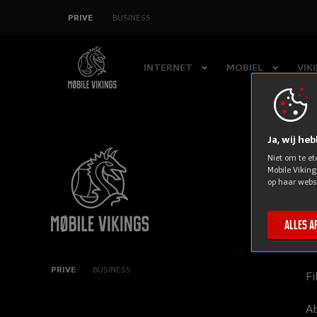
SLA
PRIVE
BUSINESS
NAVIGATIE
OVER
INTERNET
MOBIEL
VIK
Ja, wij he
Niet om te et
M
Mobile Viking
op haar websi
C
Alles a
In
PRIVE
BUSINESS
Fi
A