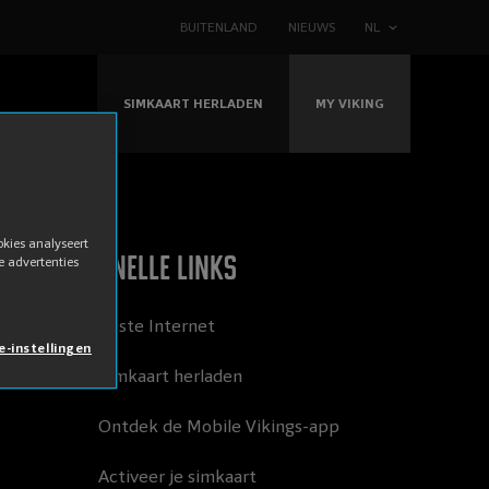
BUITENLAND
NIEUWS
NL
SIMKAART HERLADEN
MY VIKING
okies analyseert
Snelle links
e advertenties
Beste Internet
e-instellingen
Simkaart herladen
Ontdek de Mobile Vikings-app
Activeer je simkaart