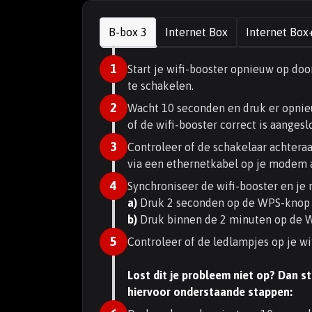
B-box 3
Internet Box
Internet Box
1
Start je wifi-booster opnieuw op doo
te schakelen.
2
Wacht 10 seconden en druk er opnieu
of de wifi-booster correct is aangesl
3
Controleer of de schakelaar achteraa
via een ethernetkabel op je modem a
4
Synchroniseer de wifi-booster en je
a)
Druk 2 seconden op de WPS-knop
b)
Druk binnen de 2 minuten op de W
5
Controleer of de ledlampjes op je wi
Lost dit je probleem niet op? Dan st
hiervoor onderstaande stappen: