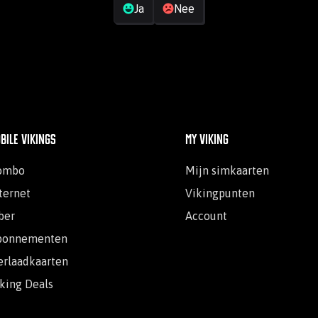
Ja
Nee
bile Vikings
My Viking
ombo
Mijn simkaarten
ternet
Vikingpunten
ber
Account
bonnementen
rlaadkaarten
king Deals