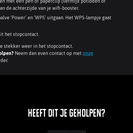
n met een pen of paperclip (vermijd potloden of
an de achterzijde van je wifi-booster.
halve ‘Power’ en ‘WPS’ uitgaan. Het WPS-lampje gaat
it het stopcontact.
de stekker weer in het stopcontact.
olpen?
Neem dan even contact op met
onze
der.
Heeft dit je geholpen?
Jouw feedback