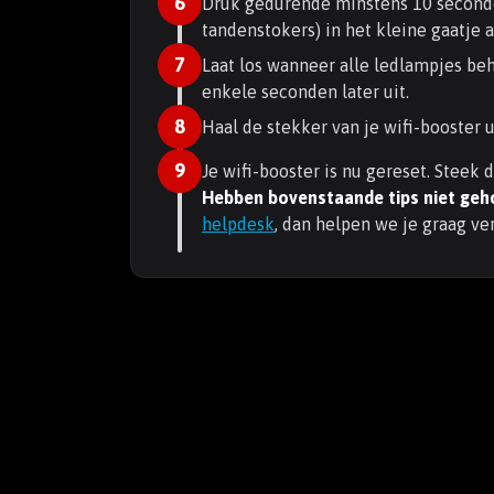
6
Druk gedurende minstens 10 seconde
tandenstokers) in het kleine gaatje a
7
Laat los wanneer alle ledlampjes be
enkele seconden later uit.
8
Haal de stekker van je wifi-booster u
9
Je wifi-booster is nu gereset. Steek 
Hebben bovenstaande tips niet geh
helpdesk
, dan helpen we je graag ver