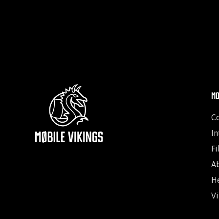
Mo
C
In
Fi
A
He
Vi