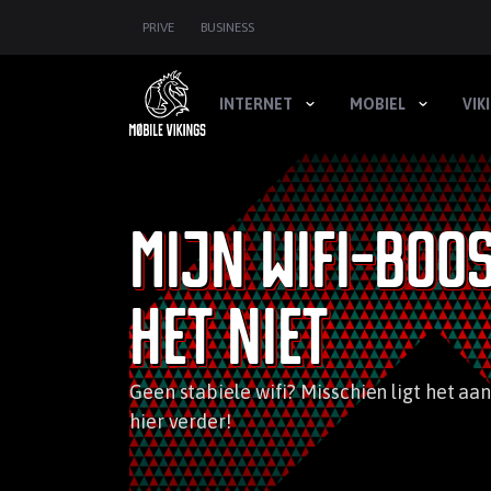
SKIP
PRIVE
BUSINESS
NAVIGATION
INTERNET
MOBIEL
VIK
Mijn wifi-boo
het niet
Geen stabiele wifi? Misschien ligt het aan
hier verder!