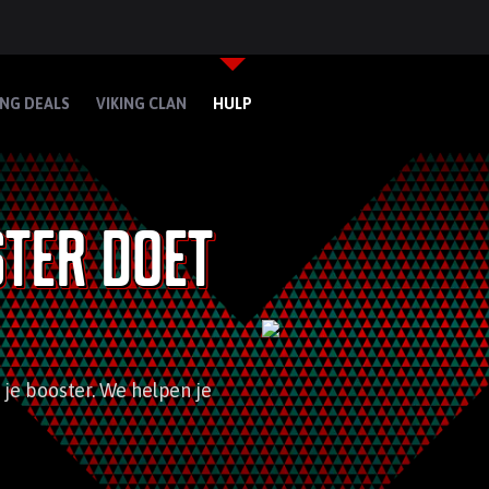
ING DEALS
VIKING CLAN
HULP
ster doet
 je booster. We helpen je