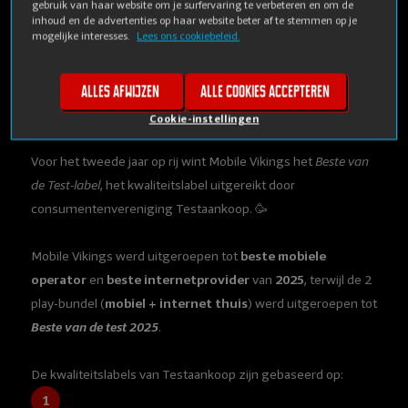
Testaankoop
gebruik van haar website om je surfervaring te verbeteren en om de
inhoud en de advertenties op haar website beter af te stemmen op je
mogelijke interesses.
Lees ons cookiebeleid.
maart 3, 2025
Alles afwijzen
Alle cookies accepteren
Cookie-instellingen
Voor het tweede jaar op rij wint Mobile Vikings het
Beste van
de Test-label
, het kwaliteitslabel uitgereikt door
consumentenvereniging Testaankoop. 🥳
Mobile Vikings werd uitgeroepen tot
beste mobiele
operator
en
beste internetprovider
van
2025
, terwijl de 2
play-bundel (
mobiel + internet thuis
) werd uitgeroepen tot
Beste van de test 2025
.
De kwaliteitslabels van Testaankoop zijn gebaseerd op: