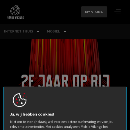
SLA
NAVIGATIE
MY VIKING
OVER
INTERNET THUIS
MOBIEL
2e jaar op rij
Beste van de test
volgens
Ja, wij hebben cookies!
Niet om te eten (helaas), wel voor een betere surfervaring en voor jou
relevante advertenties. Met cookies analyseert Mobile Vikings het