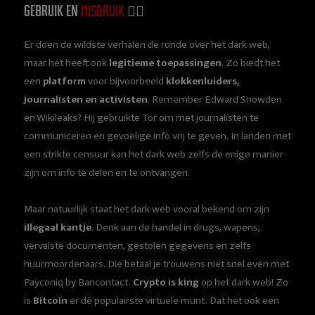
Gebruik en
misbruik
🕵️‍♀️
Er doen de wildste verhalen de ronde over het dark web,
maar het heeft ook
legitieme toepassingen
. Zo biedt het
een
platform
voor bijvoorbeeld
klokkenluiders,
journalisten en activisten
. Remember Edward Snowden
en Wikileaks? Hij gebruikte Tor om met journalisten te
communiceren en gevoelige info vrij te geven. In landen met
een strikte censuur kan het dark web zelfs de enige manier
zijn om info te delen en te ontvangen.
Maar natuurlijk staat het dark web vooral bekend om zijn
illegaal kantje
. Denk aan de handel in drugs, wapens,
vervalste documenten, gestolen gegevens en zelfs
huurmoordenaars. Die betaal je trouwens niet snel even met
Payconiq by Bancontact.
Crypto is king
op het dark web! Zo
is
Bitcoin
er dé populairste virtuele munt. Dat het ook een