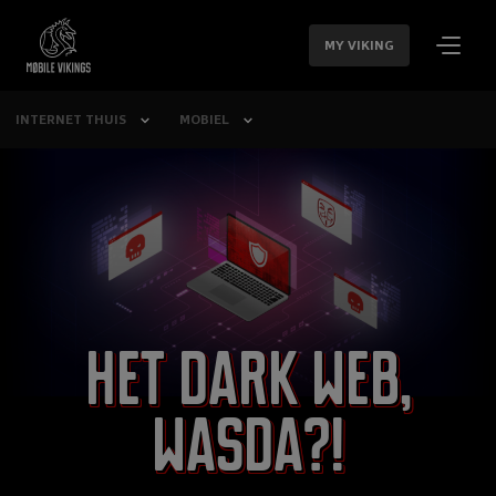
SLA
NAVIGATIE
MY VIKING
OVER
INTERNET THUIS
MOBIEL
Het dark web,
wasda?!