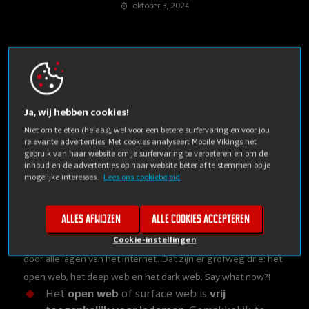
oktober 3, 2024
Ja, wij hebben cookies!
Van illegale handel in wapens en drugs tot huurmoordenaars
Niet om te eten (helaas), wel voor een betere surfervaring en voor jou
en geheime overheidssamenzweringen. Het
mysterieuze
relevante advertenties. Met cookies analyseert Mobile Vikings het
gebruik van haar website om je surfervaring te verbeteren en om de
karakter van het dark web
zorgt voor de wildste
inhoud en de advertenties op haar website beter af te stemmen op je
geruchten. Maar wat houdt het juist in?
mogelijke interesses.
Lees ons cookiebeleid.
Doe mij maar
deep, dark of open
✅
Alles afwijzen
Alle cookies accepteren
Voor we ons wagen aan té diepe wateren, roeien we even
Cookie-instellingen
door alle lagen van het internet. Dat zijn er grofweg drie: het
open web, het deep web en het dark web. Say what now?!
Het
open web
of surface web is
vrij