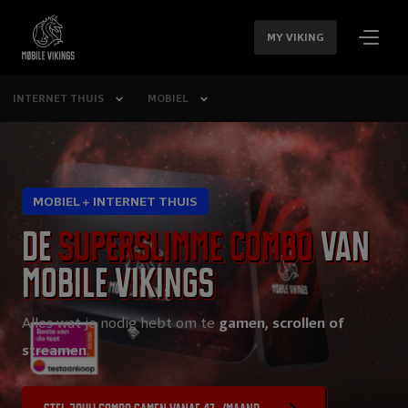
SLA
NAVIGATIE
MY VIKING
OVER
INTERNET THUIS
MOBIEL
MOBIEL + INTERNET THUIS
De
superslimme combo
van
Mobile Vikings
Alles wat je nodig hebt om te
gamen, scrollen of
streamen
.