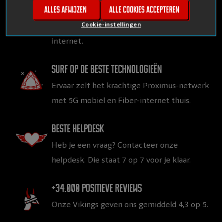
Alles afwijzen
Alle cookies accepteren
Gegarandeerd topkwaliteit aan
vlijmscherpe prijzen, voor mobiel en thuis
Cookie-instellingen
internet.
Surf op de beste technologieën
Ervaar zelf het krachtige Proximus-netwerk
met 5G mobiel en Fiber-internet thuis.
Beste helpdesk
Heb je een vraag? Contacteer onze
helpdesk. Die staat 7 op 7 voor je klaar.
+34.000 positieve reviews
Onze Vikings geven ons gemiddeld 4,3 op 5.