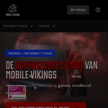
SLA
NAVIGATIE
MY VIKING
OVER
INTERNET THUIS
MOBIEL
MOBIEL + INTERNET THUIS
De
superslimme combo
van
Mobile Vikings
Alles wat je nodig hebt om te
gamen, scrollen of
streamen
.