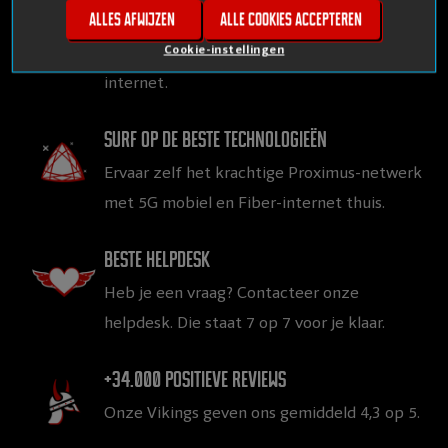
Alles afwijzen
Alle cookies accepteren
Gegarandeerd topkwaliteit aan
vlijmscherpe prijzen, voor mobiel en thuis
Cookie-instellingen
internet.
Surf op de beste technologieën
Ervaar zelf het krachtige Proximus-netwerk
met 5G mobiel en Fiber-internet thuis.
Beste helpdesk
Heb je een vraag? Contacteer onze
helpdesk. Die staat 7 op 7 voor je klaar.
+34.000 positieve reviews
Onze Vikings geven ons gemiddeld 4,3 op 5.