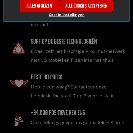
Alles afwijzen
Alle cookies accepteren
Gegarandeerd topkwaliteit aan
vlijmscherpe prijzen, voor mobiel en thuis
Cookie-instellingen
internet.
Surf op de beste technologieën
Ervaar zelf het krachtige Proximus-netwerk
met 5G mobiel en Fiber-internet thuis.
Beste helpdesk
Heb je een vraag? Contacteer onze
helpdesk. Die staat 7 op 7 voor je klaar.
+34.000 positieve reviews
Onze Vikings geven ons gemiddeld 4,3 op 5.