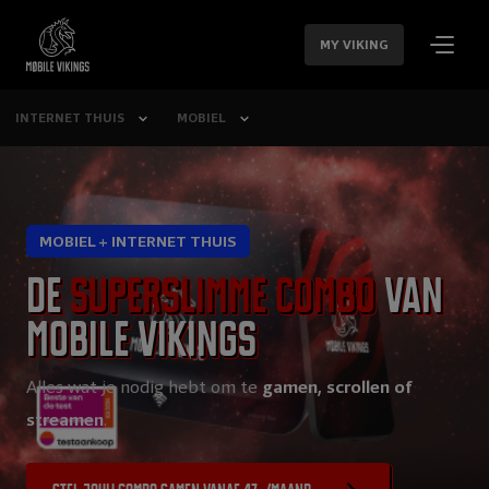
SLA
NAVIGATIE
MY VIKING
OVER
INTERNET THUIS
MOBIEL
MOBIEL + INTERNET THUIS
De
superslimme combo
van
Mobile Vikings
Alles wat je nodig hebt om te
gamen, scrollen of
streamen
.