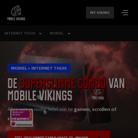
SLA
NAVIGATIE
MY VIKING
OVER
INTERNET THUIS
MOBIEL
MOBIEL + INTERNET THUIS
De
superslimme combo
van
Mobile Vikings
Alles wat je nodig hebt om te
gamen, scrollen of
streamen
.