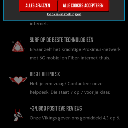
Alles afwijzen
Alle cookies accepteren
Gegarandeerd topkwaliteit aan
vlijmscherpe prijzen, voor mobiel en thuis
Cookie-instellingen
internet.
Surf op de beste technologieën
Ervaar zelf het krachtige Proximus-netwerk
met 5G mobiel en Fiber-internet thuis.
Beste helpdesk
Heb je een vraag? Contacteer onze
helpdesk. Die staat 7 op 7 voor je klaar.
+34.000 positieve reviews
Onze Vikings geven ons gemiddeld 4,3 op 5.