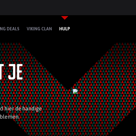
ING DEALS
VIKING CLAN
HULP
t je
nd hier de handige
oblemen.