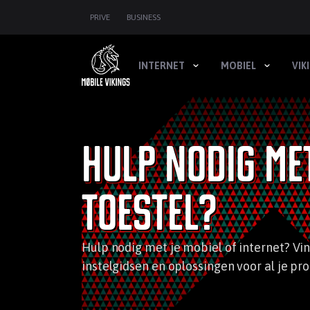
SKIP
PRIVE
BUSINESS
NAVIGATION
INTERNET
MOBIEL
VIK
Hulp nodig me
toestel?
Hulp nodig met je mobiel of internet? Vi
instelgidsen en oplossingen voor al je pr