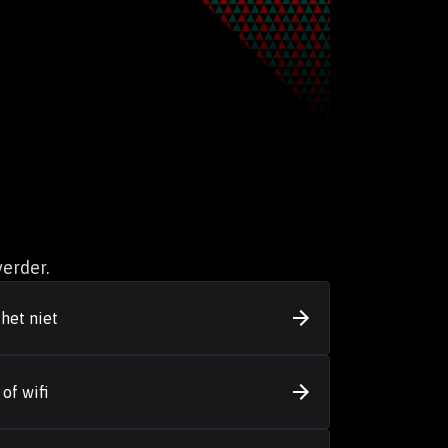
erder.
het niet
of wifi