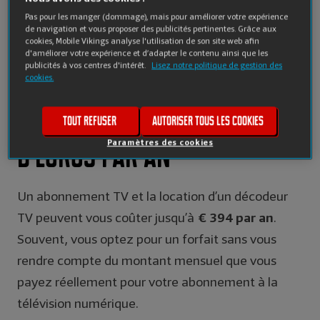
Pas pour les manger (dommage), mais pour améliorer votre expérience
de navigation et vous proposer des publicités pertinentes. Grâce aux
cookies, Mobile Vikings analyse l'utilisation de son site web afin
d'améliorer votre expérience et d’adapter le contenu ainsi que les
publicités à vos centres d'intérêt.
Lisez notre politique de gestion des
cookies.
1. Économisez des centaines
Tout refuser
Autoriser tous les cookies
Paramètres des cookies
d’euros par an
Un abonnement TV et la location d’un décodeur
€ 394 par an
TV peuvent vous coûter jusqu’à
.
Souvent, vous optez pour un forfait sans vous
rendre compte du montant mensuel que vous
payez réellement pour votre abonnement à la
télévision numérique.